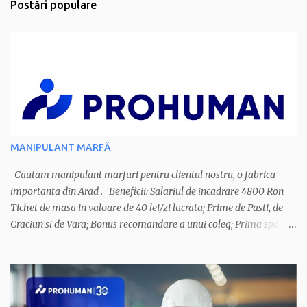
Postări populare
MANIPULANT MARFĂ
Cautam manipulant marfuri pentru clientul nostru, o fabrica
importanta din Arad . Beneficii: Salariul de incadrare 4800 Ron
Tichet de masa in valoare de 40 lei/zi lucrata; Prime de Pasti, de
Craciun si de Vara; Bonus recomandare a unui coleg; Prima sport;
Asigurare de sanatate privata ; Cerinte: disponibilitate de a lucra in
3 schimburi; atestat iscir; Asiguram transport pe urmatoarele rute:
Arad. Sinmartin, Macea, Curtici, Sofronea, Seitin, Semlac, Pecica,
Santoma, - Dorobanti, Iratos, Variasu Mare, Sanpaul, Olari,
Comlaus, Santana, Zimandu Nou, Zimand Cuz, Sanleani, Livada.