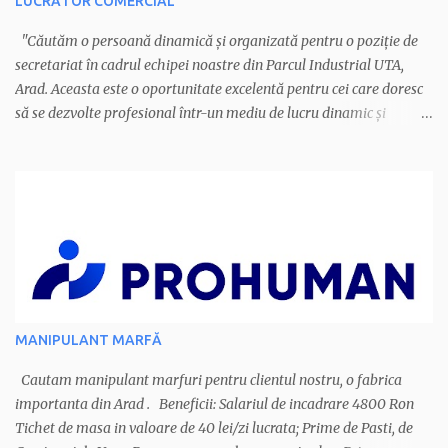
LUCRĂTOR COMERCIAL
"Căutăm o persoană dinamică și organizată pentru o poziție de
secretariat în cadrul echipei noastre din Parcul Industrial UTA,
Arad. Aceasta este o oportunitate excelentă pentru cei care doresc
să se dezvolte profesional într-un mediu de lucru dinamic și
profesionist. Cerințe esențiale: - Vorbirea fluentă a limbii italiene
(eliminatoriu). - Rezidența în Arad sau în apropiere.
Responsabilități: - Gestionarea corespondenței între companie și
furnizori, clienți, potențiali clienți, autorități și instituții publice. -
Administrarea documentelor, actelor și facturilor, atât fizic, cât și
în format electronic. - Organizarea întâlnirilor și a ședințelor. -
Monitorizarea cheltuielilor companiei. - Îndeplinirea altor sarcini
administrative conform necesităților companiei. Calitățile
candidatului ideal: - Abilități excelente de comunicare și
MANIPULANT MARFĂ
relaționare. - Competențe organizatorice deosebite. - Abilități
tehnice, inclusiv gestionarea pachetului Microsoft Office (Word,
Cautam manipulant marfuri pentru clientul nostru, o fabrica
Excel, PowerPoint) ș...
importanta din Arad . Beneficii: Salariul de incadrare 4800 Ron
Tichet de masa in valoare de 40 lei/zi lucrata; Prime de Pasti, de