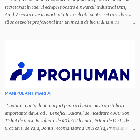
secretariat în cadrul echipei noastre din Parcul Industrial UTA,
Arad. Aceasta este o oportunitate excelentă pentru cei care doresc
să se dezvolte profesional într-un mediu de lucru dinamic și
profesionist. Cerințe esențiale: - Vorbirea fluentă a limbii italiene
(eliminatoriu). - Rezidența în Arad sau în apropiere.
Responsabilități: - Gestionarea corespondenței între companie și
furnizori, clienți, potențiali clienți, autorități și instituții publice. -
Administrarea documentelor, actelor și facturilor, atât fizic, cât și
în format electronic. - Organizarea întâlnirilor și a ședințelor. -
Monitorizarea cheltuielilor companiei. - Îndeplinirea altor sarcini
administrative conform necesităților companiei. Calitățile
candidatului ideal: - Abilități excelente de comunicare și
MANIPULANT MARFĂ
relaționare. - Competențe organizatorice deosebite. - Abilități
tehnice, inclusiv gestionarea pachetului Microsoft Office (Word,
Cautam manipulant marfuri pentru clientul nostru, o fabrica
Excel, PowerPoint) ș...
importanta din Arad . Beneficii: Salariul de incadrare 4800 Ron
Tichet de masa in valoare de 40 lei/zi lucrata; Prime de Pasti, de
Craciun si de Vara; Bonus recomandare a unui coleg; Prima sport;
Asigurare de sanatate privata ; Cerinte: disponibilitate de a lucra in